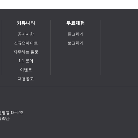
커뮤니티
무료체험
공지사항
듣고치기
신규업데이트
보고치기
자주하는 질문
1:1 문의
이벤트
채용공고
원영통-0662호
용약관