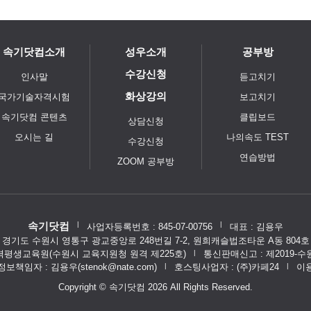
속기닷컴소개
성우소개
공부방
수강신청
인사말
듣고치기
화상강의
국가기술자격시험
보고치기
속기닷컴 콘텐츠
클립보드
상담신청
오시는 길
나의속도 TEST
수강신청
연습방법
ZOOM 공부방
|
|
속기닷컴
사업자등록번호 : 845-07-00756
대표 : 김용우
경기도 수원시 영통구 광교중앙로 248번길 7-2, 원희캐슬법조타운 A동 804호
평생교육원(수원시 교육지원청 원격 제225호)
|
통신판매신고 : 제2019-수
보책임자 : 김용우(stenok@nate.com)
|
호스팅사업자 : (주)카페24
|
이
Copyright © 속기닷컴 2026 All Rights Reserved.