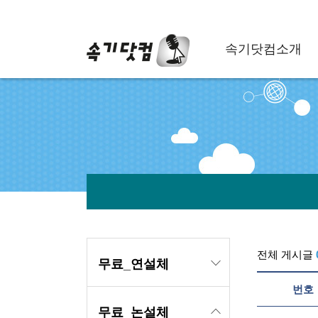
속기닷컴소개
전체 게시글
무료_연설체
번호
무료_논설체