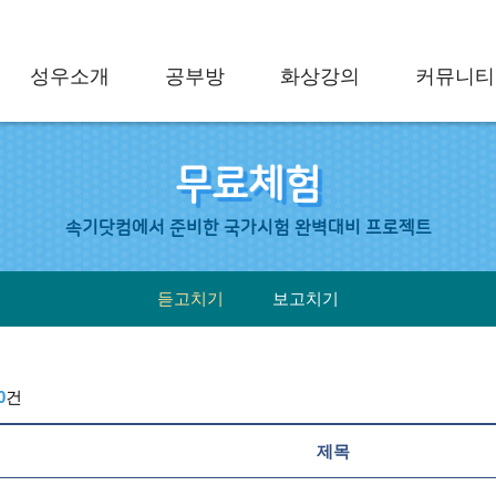
성우소개
공부방
화상강의
커뮤니티
무료체험
속기닷컴에서 준비한 국가시험 완벽대비 프로젝트
듣고치기
보고치기
0
건
제목