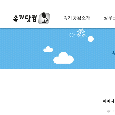
속기닷컴소개
성우
속
아이디